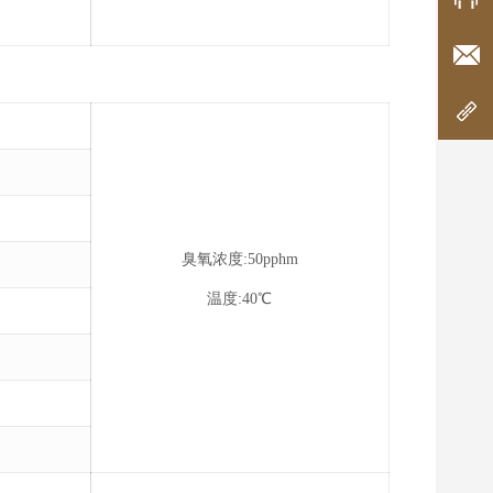
邮
网
臭氧浓度:50pphm
温度:40℃